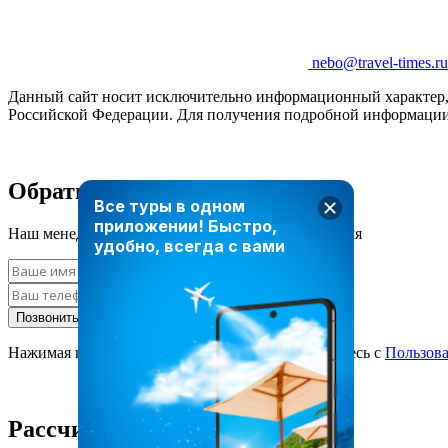
nebo@travel-times.ru
Данный сайт носит исключительно информационный характер, и
Российской Федерации. Для получения подробной информации 
Обратный звонок
Все туры в одном
приложении!
Быстро,
Наш менеджер свяжется с вами в ближайшее время
удобно, всегда с вами
Позвонить мне
Нажимая кнопку «Позвонить мне», вы соглашаетесь с
Пользов
Рассчитать стоимость тура