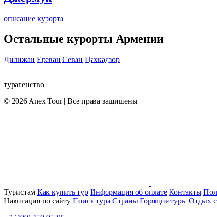
описание курорта
Остальные курорты Армении
Дилижан
Ереван
Севан
Цахкадзор
турагенство
© 2026 Anex Tour | Все права защищены
Туристам
Как купить тур
Информация об оплате
Контакты
Пол
Навигация по сайту
Поиск тура
Страны
Горящие туры
Отдых с