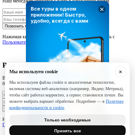
Наш менеджер свяжется с вами в ближайшее время
Все туры в одном
приложении!
Быстро,
удобно, всегда с вами
Позвонить мне
Нажимая кнопку «Позвонить мне», вы соглашаетесь с
Пользовательским соглашением
Рассчитать стоимость тура
×
Мы используем cookie
Введите ваши данные и наш менеджер свяжется с вами в
Мы используем файлы cookie и аналогичные технологии,
ближайшее время
включая системы веб-аналитики (например, Яндекс.Метрика),
чтобы сайт работал корректно, а сервис становился лучше. Вы
можете выбрать вариант обработки. Подробнее — в
Политике
конфиденциальности и cookie
.
Позвонить мне
Нажимая кнопку «Позвонить мне», вы соглашаетесь с
Только необходимые
Пользовательским соглашением
Принять все
ЗАГРУЗИТЕ TRAVEL TIMES