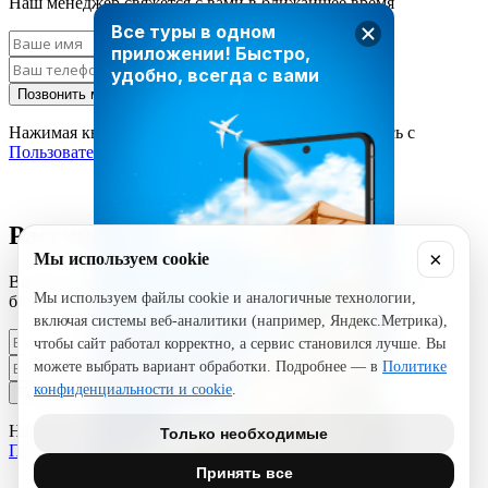
Наш менеджер свяжется с вами в ближайшее время
Все туры в одном
приложении!
Быстро,
удобно, всегда с вами
Позвонить мне
Нажимая кнопку «Позвонить мне», вы соглашаетесь с
Пользовательским соглашением
Рассчитать стоимость тура
×
Мы используем cookie
Введите ваши данные и наш менеджер свяжется с вами в
Мы используем файлы cookie и аналогичные технологии,
ближайшее время
включая системы веб-аналитики (например, Яндекс.Метрика),
чтобы сайт работал корректно, а сервис становился лучше. Вы
можете выбрать вариант обработки. Подробнее — в
Политике
конфиденциальности и cookie
.
Позвонить мне
Нажимая кнопку «Позвонить мне», вы соглашаетесь с
Только необходимые
Пользовательским соглашением
Принять все
ЗАГРУЗИТЕ TRAVEL TIMES