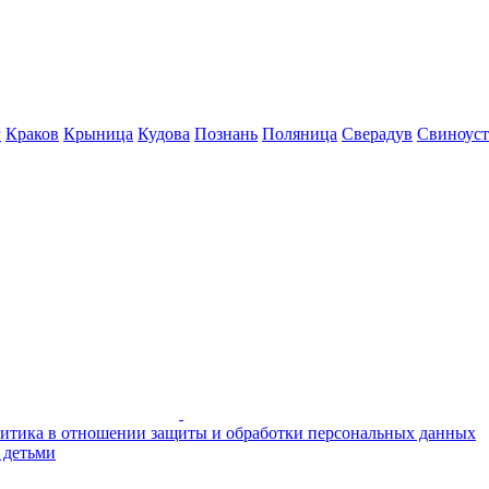
г
Краков
Крыница
Кудова
Познань
Поляница
Сверадув
Свиноуст
итика в отношении защиты и обработки персональных данных
 детьми