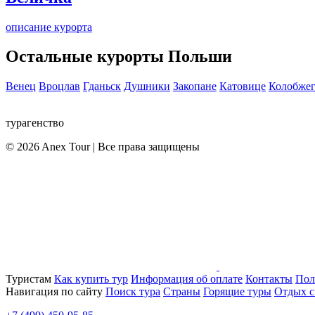
описание курорта
Остальные курорты Польши
Венец
Вроцлав
Гданьск
Душники
Закопане
Катовице
Колобже
турагенство
© 2026 Anex Tour | Все права защищены
Туристам
Как купить тур
Информация об оплате
Контакты
Пол
Навигация по сайту
Поиск тура
Страны
Горящие туры
Отдых с