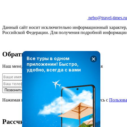
nebo@travel-times.ru
Данный сайт носит исключительно информационный характер, и
Российской Федерации. Для получения подробной информации 
Обратный звонок
Все туры в одном
приложении!
Быстро,
Наш менеджер свяжется с вами в ближайшее время
удобно, всегда с вами
Позвонить мне
Нажимая кнопку «Позвонить мне», вы соглашаетесь с
Пользов
Рассчитать стоимость тура