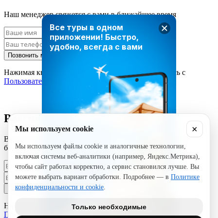
Наш менеджер свяжется с вами в ближайшее время
Все туры в одном
приложении!
Быстро,
удобно, всегда с вами
Позвонить мне
Нажимая кнопку «Позвонить мне», вы соглашаетесь с
Пользовательским соглашением
Рассчитать стоимость тура
×
Мы используем cookie
Введите ваши данные и наш менеджер свяжется с вами в
Мы используем файлы cookie и аналогичные технологии,
ближайшее время
включая системы веб-аналитики (например, Яндекс.Метрика),
чтобы сайт работал корректно, а сервис становился лучше. Вы
можете выбрать вариант обработки. Подробнее — в
Политике
конфиденциальности и cookie
.
Позвонить мне
Нажимая кнопку «Позвонить мне», вы соглашаетесь с
Только необходимые
Пользовательским соглашением