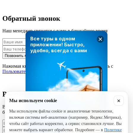
Обратный звонок
Наш менеджер свяжется с вами в ближайшее время
Все туры в одном
приложении!
Быстро,
удобно, всегда с вами
Позвонить мне
Нажимая кнопку «Позвонить мне», вы соглашаетесь с
Пользовательским соглашением
Рассчитать стоимость тура
×
Мы используем cookie
Введите ваши данные и наш менеджер свяжется с вами в
Мы используем файлы cookie и аналогичные технологии,
ближайшее время
включая системы веб-аналитики (например, Яндекс.Метрика),
чтобы сайт работал корректно, а сервис становился лучше. Вы
можете выбрать вариант обработки. Подробнее — в
Политике