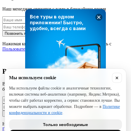
Наш менеджер свяжется с вами в ближайшее время
Все туры в одном
приложении!
Быстро,
удобно, всегда с вами
Позвонить мне
Нажимая кнопку «Позвонить мне», вы соглашаетесь с
Пользовательским соглашением
Рассчитать стоимость тура
×
Мы используем cookie
Введите ваши данные и наш менеджер свяжется с вами в
Мы используем файлы cookie и аналогичные технологии,
ближайшее время
включая системы веб-аналитики (например, Яндекс.Метрика),
чтобы сайт работал корректно, а сервис становился лучше. Вы
можете выбрать вариант обработки. Подробнее — в
Политике
конфиденциальности и cookie
.
Позвонить мне
Нажимая кнопку «Позвонить мне», вы соглашаетесь с
Только необходимые
Пользовательским соглашением