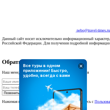
nebo@travel-times.ru
Данный сайт носит исключительно информационный характер, и
Российской Федерации. Для получения подробной информации 
Обратный звонок
Все туры в одном
приложении!
Быстро,
Наш менеджер свяжется с вами в ближайшее время
удобно, всегда с вами
Позвонить мне
Нажимая кнопку «Позвонить мне», вы соглашаетесь с
Пользов