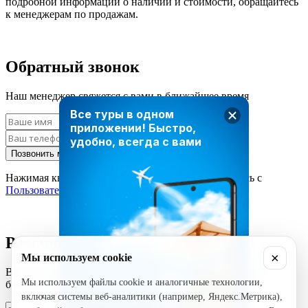
подробной информации о наличии и стоимости, обращайтесь
к менеджерам по продажам.
Обратный звонок
Наш менеджер свяжется с вами в ближайшее время
Все туры в одном
приложении!
Быстро,
удобно, всегда с вами
Позвонить мне
Нажимая кнопку «Позвонить мне», вы соглашаетесь с
Пользовательским соглашением
Рассчитать стоимость тура
×
Мы используем cookie
Введите ваши данные и наш менеджер свяжется с вами в
Мы используем файлы cookie и аналогичные технологии,
ближайшее время
включая системы веб-аналитики (например, Яндекс.Метрика),