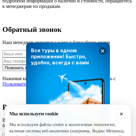
подробной информации о наличии и стоимости, обращайтесь
к менеджерам по продажам.
Обратный звонок
Наш менеджер свяжется с вами в ближайшее время
Все туры в одном
приложении!
Быстро,
удобно, всегда с вами
Позвонить мне
Нажимая кнопку «Позвонить мне», вы соглашаетесь с
Пользовательским соглашением
Рассчитать стоимость тура
×
Мы используем cookie
Введите ваши данные и наш менеджер свяжется с вами в
Мы используем файлы cookie и аналогичные технологии,
ближайшее время
включая системы веб-аналитики (например, Яндекс.Метрика),