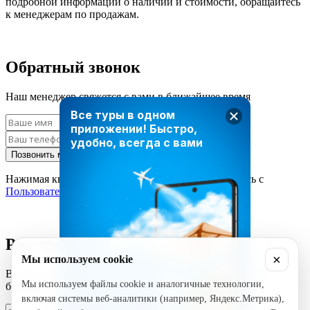
подробной информации о наличии и стоимости, обращайтесь
к менеджерам по продажам.
Обратный звонок
Наш менеджер свяжется с вами в ближайшее время
Все туры в одном
приложении!
Быстро,
удобно, всегда с вами
Позвонить мне
Нажимая кнопку «Позвонить мне», вы соглашаетесь с
Пользовательским соглашением
Рассчитать стоимость тура
×
Мы используем cookie
Введите ваши данные и наш менеджер свяжется с вами в
Мы используем файлы cookie и аналогичные технологии,
ближайшее время
включая системы веб-аналитики (например, Яндекс.Метрика),