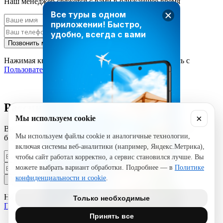
Наш менеджер свяжется с вами в ближайшее время
Все туры в одном
приложении!
Быстро,
удобно, всегда с вами
Позвонить мне
Нажимая кнопку «Позвонить мне», вы соглашаетесь с
Пользовательским соглашением
Рассчитать стоимость тура
×
Мы используем cookie
Введите ваши данные и наш менеджер свяжется с вами в
Мы используем файлы cookie и аналогичные технологии,
ближайшее время
включая системы веб-аналитики (например, Яндекс.Метрика),
чтобы сайт работал корректно, а сервис становился лучше. Вы
можете выбрать вариант обработки. Подробнее — в
Политике
конфиденциальности и cookie
.
Позвонить мне
Нажимая кнопку «Позвонить мне», вы соглашаетесь с
Только необходимые
Пользовательским соглашением
Принять все
ЗАГРУЗИТЕ TRAVEL TIMES