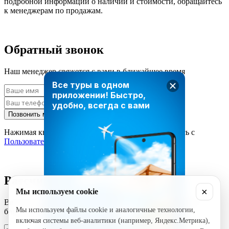
подробной информации о наличии и стоимости, обращайтесь
к менеджерам по продажам.
Обратный звонок
Наш менеджер свяжется с вами в ближайшее время
Все туры в одном
приложении!
Быстро,
удобно, всегда с вами
Позвонить мне
Нажимая кнопку «Позвонить мне», вы соглашаетесь с
Пользовательским соглашением
Рассчитать стоимость тура
×
Мы используем cookie
Введите ваши данные и наш менеджер свяжется с вами в
Мы используем файлы cookie и аналогичные технологии,
ближайшее время
включая системы веб-аналитики (например, Яндекс.Метрика),