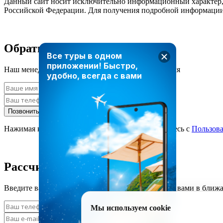
Данный сайт носит исключительно информационный характер, и
Российской Федерации. Для получения подробной информации 
Обратный звонок
Все туры в одном
приложении!
Быстро,
Наш менеджер свяжется с вами в ближайшее время
удобно, всегда с вами
Позвонить мне
Нажимая кнопку «Позвонить мне», вы соглашаетесь с
Пользов
Рассчитать стоимость тура
Введите ваши данные и наш менеджер свяжется с вами в ближ
Мы используем cookie