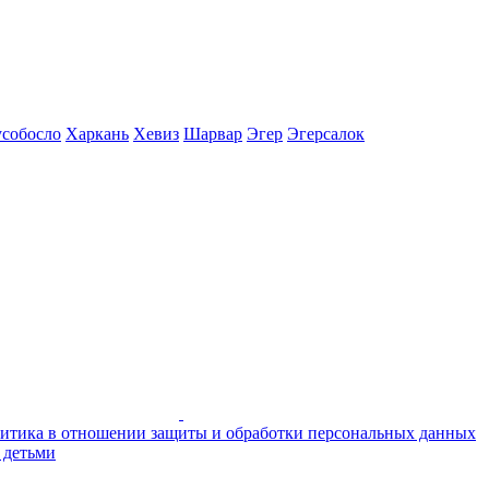
собосло
Харкань
Хевиз
Шарвар
Эгер
Эгерсалок
итика в отношении защиты и обработки персональных данных
 детьми