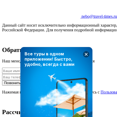
nebo@travel-times.ru
Данный сайт носит исключительно информационный характер, и
Российской Федерации. Для получения подробной информации 
Обратный звонок
Все туры в одном
приложении!
Быстро,
Наш менеджер свяжется с вами в ближайшее время
удобно, всегда с вами
Позвонить мне
Нажимая кнопку «Позвонить мне», вы соглашаетесь с
Пользов
Рассчитать стоимость тура