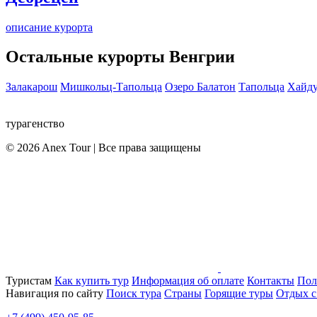
описание курорта
Остальные курорты Венгрии
Залакарош
Мишкольц-Тапольца
Озеро Балатон
Тапольца
Хайду
турагенство
© 2026 Anex Tour | Все права защищены
Туристам
Как купить тур
Информация об оплате
Контакты
Пол
Навигация по сайту
Поиск тура
Страны
Горящие туры
Отдых с