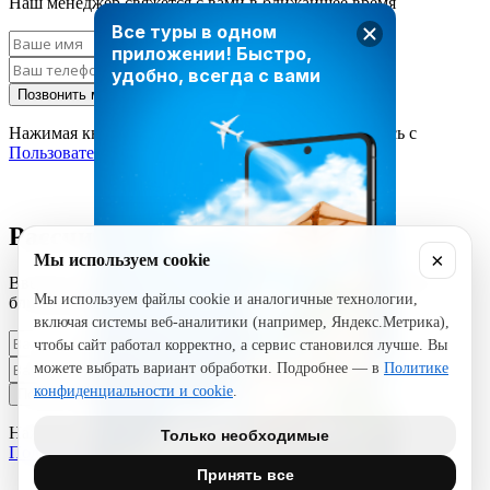
Наш менеджер свяжется с вами в ближайшее время
Все туры в одном
приложении!
Быстро,
удобно, всегда с вами
Позвонить мне
Нажимая кнопку «Позвонить мне», вы соглашаетесь с
Пользовательским соглашением
Рассчитать стоимость тура
×
Мы используем cookie
Введите ваши данные и наш менеджер свяжется с вами в
Мы используем файлы cookie и аналогичные технологии,
ближайшее время
включая системы веб-аналитики (например, Яндекс.Метрика),
чтобы сайт работал корректно, а сервис становился лучше. Вы
можете выбрать вариант обработки. Подробнее — в
Политике
конфиденциальности и cookie
.
Позвонить мне
Нажимая кнопку «Позвонить мне», вы соглашаетесь с
Только необходимые
Пользовательским соглашением
Принять все
ЗАГРУЗИТЕ TRAVEL TIMES