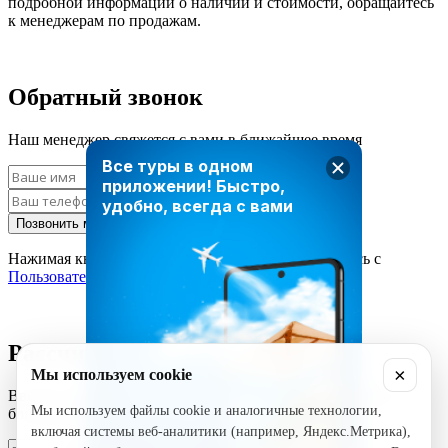
подробной информации о наличии и стоимости, обращайтесь
к менеджерам по продажам.
Обратный звонок
Наш менеджер свяжется с вами в ближайшее время
Все туры в одном
приложении!
Быстро,
удобно, всегда с вами
Позвонить мне
Нажимая кнопку «Позвонить мне», вы соглашаетесь с
Пользовательским соглашением
Рассчитать стоимость тура
×
Мы используем cookie
Введите ваши данные и наш менеджер свяжется с вами в
Мы используем файлы cookie и аналогичные технологии,
ближайшее время
включая системы веб-аналитики (например, Яндекс.Метрика),