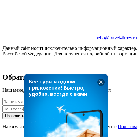
nebo@travel-times.ru
Данный сайт носит исключительно информационный характер, и
Российской Федерации. Для получения подробной информации 
Обратный звонок
Все туры в одном
приложении!
Быстро,
Наш менеджер свяжется с вами в ближайшее время
удобно, всегда с вами
Позвонить мне
Нажимая кнопку «Позвонить мне», вы соглашаетесь с
Пользов