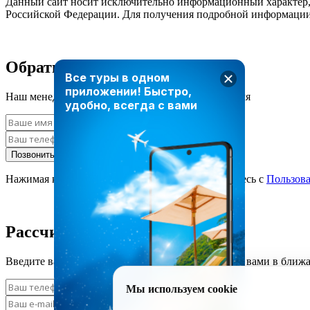
Данный сайт носит исключительно информационный характер, и
Российской Федерации. Для получения подробной информации 
Обратный звонок
Все туры в одном
приложении!
Быстро,
Наш менеджер свяжется с вами в ближайшее время
удобно, всегда с вами
Позвонить мне
Нажимая кнопку «Позвонить мне», вы соглашаетесь с
Пользов
Рассчитать стоимость тура
Введите ваши данные и наш менеджер свяжется с вами в ближ
Мы используем cookie